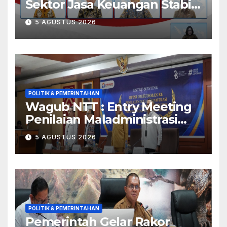
Sektor Jasa Keuangan Stabil
Di Tengah Ketidakpastian
5 AGUSTUS 2026
Geopolitik dan Tekanan
Inflasi
POLITIK & PEMERINTAHAN
Wagub NTT : Entry Meeting
Penilaian Maladministrasi
Penyelenggaraan Pelayanan
5 AGUSTUS 2026
Publik Tahun 2026 Jadi
Momentum Perbaikan
Kualitas Layanan
POLITIK & PEMERINTAHAN
Pemerintah Gelar Rakor