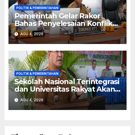
POLITIK & PEMERINTAHAN
Pemerintah Gelar Rakor
Bahas Penyelesaian Konflik
Adonara
AGU 4, 2026
POLITIK & PEMERINTAHAN
Sekolah Nasional Terintegrasi
dan Universitas Rakyat Akan
Dibangun di Kabupaten
AGU 4, 2026
Kupang