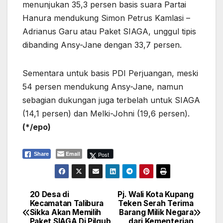
menunjukan 35,3 persen basis suara Partai
Hanura mendukung Simon Petrus Kamlasi –
Adrianus Garu atau Paket SIAGA, unggul tipis
dibanding Ansy-Jane dengan 33,7 persen.
Sementara untuk basis PDI Perjuangan, meski
54 persen mendukung Ansy-Jane, namun
sebagian dukungan juga terbelah untuk SIAGA
(14,1 persen) dan Melki-Johni (19,6 persen).
(*/epo)
Email
Post
Share
20 Desa di
Pj. Wali Kota Kupang
Navigasi
Kecamatan Talibura
Teken Serah Terima
Sikka Akan Memilih
Barang Milik Negara
pos
Paket SIAGA Di Pilgub
dari Kementerian