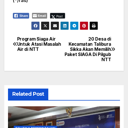
(*/ras)
Email
Post
Share
Program Siaga Air
20 Desa di
Navigasi
Untuk Atasi Masalah
Kecamatan Talibura
Air di NTT
Sikka Akan Memilih
pos
Paket SIAGA Di Pilgub
NTT
Related Post