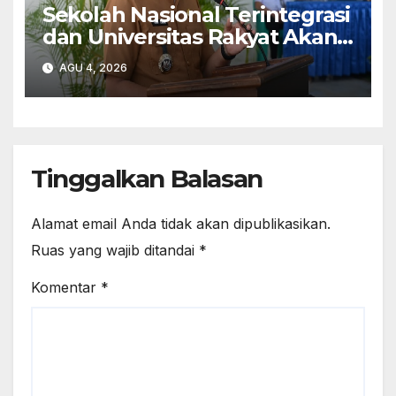
Sekolah Nasional Terintegrasi
dan Universitas Rakyat Akan
Dibangun di Kabupaten
AGU 4, 2026
Kupang
Tinggalkan Balasan
Alamat email Anda tidak akan dipublikasikan.
Ruas yang wajib ditandai
*
Komentar
*