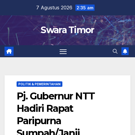
Skip
7 Agustus 2026
2:35 am
to
content
Swara Timor
POLITIK & PEMERINTAHAN
Pj. Gubernur NTT
Hadiri Rapat
Paripurna
Sumpah/Janji