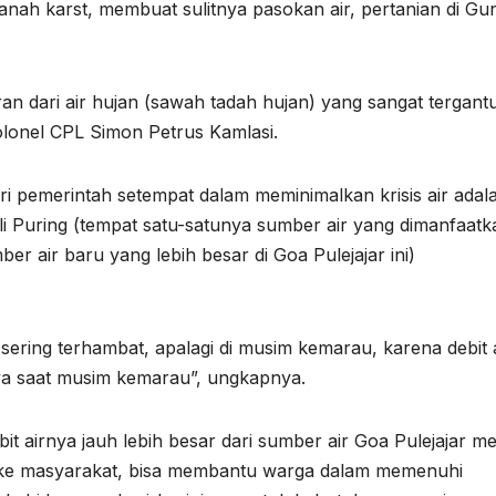
nah karst, membuat sulitnya pasokan air, pertanian di G
an dari air hujan (sawah tadah hujan) yang sangat tergant
olonel CPL Simon Petrus Kamlasi.
i pemerintah setempat dalam meminimalkan krisis air adal
ali Puring (tempat satu-satunya sumber air yang dimanfaatk
er air baru yang lebih besar di Goa Pulejajar ini)
sering terhambat, apalagi di musim kemarau, karena debit a
rnya saat musim kemarau”, ungkapnya.
 airnya jauh lebih besar dari sumber air Goa Pulejajar mel
n ke masyarakat, bisa membantu warga dalam memenuhi