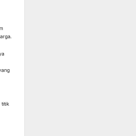
am
arga.
ya
yang
itik