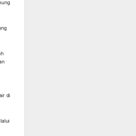
unung
ung
ah
an
ir di
alui