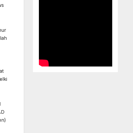
ws
nur
lah
at
elki
1
AD
en)