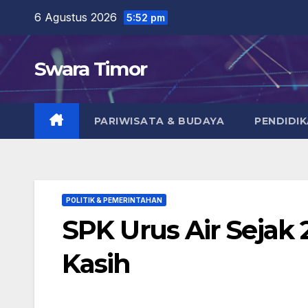
Skip
6 Agustus 2026
5:52 pm
to
content
Swara Timor
PARIWISATA & BUDAYA
PENDIDI
POLITIK & PEMERINTAHAN
SPK Urus Air Sejak 
Kasih