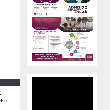
il
ebat
”