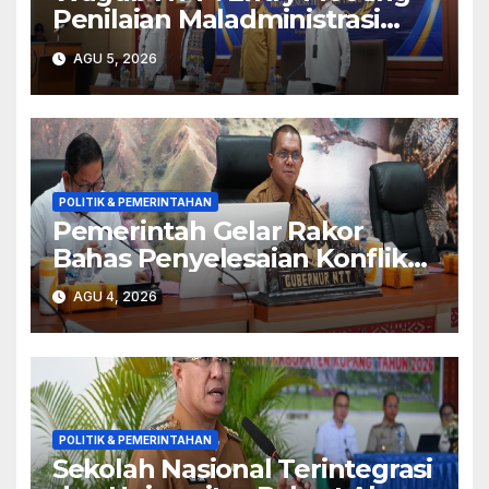
Penilaian Maladministrasi
Penyelenggaraan Pelayanan
AGU 5, 2026
Publik Tahun 2026 Jadi
Momentum Perbaikan
Kualitas Layanan
POLITIK & PEMERINTAHAN
Pemerintah Gelar Rakor
Bahas Penyelesaian Konflik
Adonara
AGU 4, 2026
POLITIK & PEMERINTAHAN
Sekolah Nasional Terintegrasi