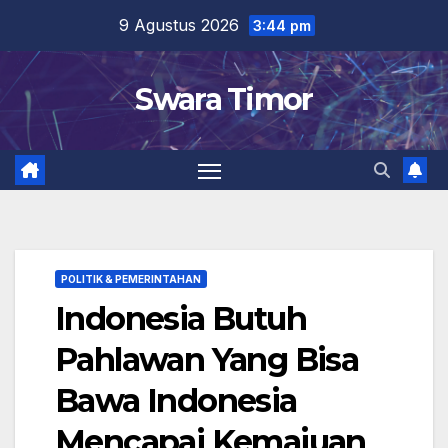
Skip
9 Agustus 2026
3:44 pm
to
content
Swara Timor
POLITIK & PEMERINTAHAN
Indonesia Butuh
Pahlawan Yang Bisa
Bawa Indonesia
Mencapai Kemajuan