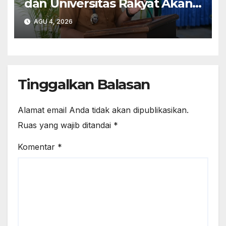
dan Universitas Rakyat Akan
Dibangun di Kabupaten
AGU 4, 2026
Kupang
Tinggalkan Balasan
Alamat email Anda tidak akan dipublikasikan.
Ruas yang wajib ditandai
*
Komentar
*