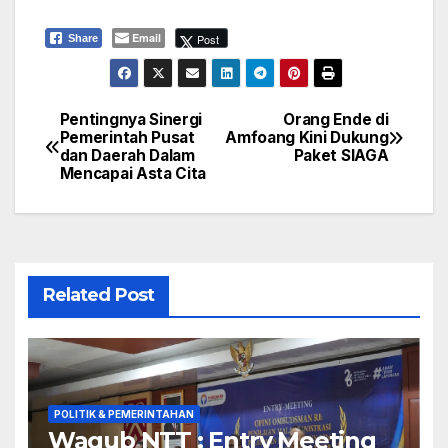
Email
Post
Share
Pentingnya Sinergi
Orang Ende di
Navigasi
Pemerintah Pusat
Amfoang Kini Dukung
dan Daerah Dalam
Paket SIAGA
pos
Mencapai Asta Cita
Related Post
POLITIK & PEMERINTAHAN
Wagub NTT : Entry Meeting