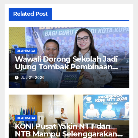
Related Post
OLAHRAGA
Wawali Dorong Sekolah Jadi
Ujung Tombak Pembinaan
Atlet Berprestasi
JUL 21, 2026
OLAHRAGA
KONI Pusat Yakin NTT dan
NTB Mampu Selenggarakan