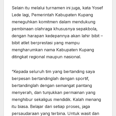
Selain itu melalui turnamen ini juga, kata Yosef
Lede lagi, Pemerintah Kabupaten Kupang
meneguhkan komitmen dalam mendukung
pembinaan olahraga khususnya sepakbola,
dengan harapan kedepannya akan lahir bibit –
bibit atlet berprestasi yang mampu
mengharumkan nama Kabupaten Kupang
ditingkat regional maupun nasional.
“Kepada seluruh tim yang bertanding saya
berpesan bertandinglah dengan sportif,
bertandinglah dengan semangat pantang
menyerah, dan tunjukkan permainan yang
menghibur sekaligus mendidik. Kalah menang
itu biasa. Belajar dari setiap proses, jaga
persaudaraan yang terbina. Untuk wasit dan