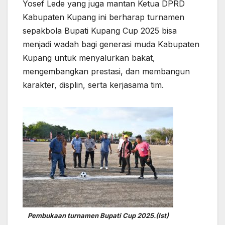
Yosef Lede yang juga mantan Ketua DPRD
Kabupaten Kupang ini berharap turnamen
sepakbola Bupati Kupang Cup 2025 bisa
menjadi wadah bagi generasi muda Kabupaten
Kupang untuk menyalurkan bakat,
mengembangkan prestasi, dan membangun
karakter, displin, serta kerjasama tim.
Pembukaan turnamen Bupati Cup 2025.(Ist)