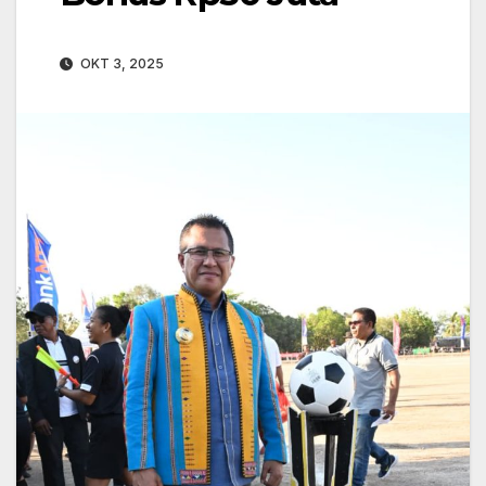
OKT 3, 2025