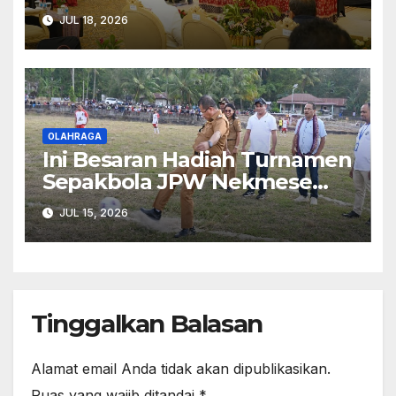
PON 2028
JUL 18, 2026
OLAHRAGA
Ini Besaran Hadiah Turnamen
Sepakbola JPW Nekmese
Cup Ke-2
JUL 15, 2026
Tinggalkan Balasan
Alamat email Anda tidak akan dipublikasikan.
Ruas yang wajib ditandai
*