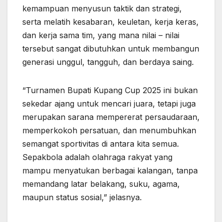
kemampuan menyusun taktik dan strategi,
serta melatih kesabaran, keuletan, kerja keras,
dan kerja sama tim, yang mana nilai – nilai
tersebut sangat dibutuhkan untuk membangun
generasi unggul, tangguh, dan berdaya saing.
“Turnamen Bupati Kupang Cup 2025 ini bukan
sekedar ajang untuk mencari juara, tetapi juga
merupakan sarana mempererat persaudaraan,
memperkokoh persatuan, dan menumbuhkan
semangat sportivitas di antara kita semua.
Sepakbola adalah olahraga rakyat yang
mampu menyatukan berbagai kalangan, tanpa
memandang latar belakang, suku, agama,
maupun status sosial,” jelasnya.