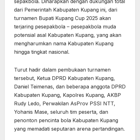
sepakbola. Diharapkan dengan dukungan total
dari Pemerintah Kabupaten Kupang ini, dari
turnamen Bupati Kupang Cup 2025 akan
terjaring pesepakbola – pesepakbola muda
potensial asal Kabupaten Kupang, yang akan
mengharumkan nama Kabupaten Kupang
hingga tingkat nasional.
Turut hadir dalam pembukaan turnamen
tersebut, Ketua DPRD Kabupaten Kupang,
Daniel Teimenas, dan beberapa anggota DPRD
Kabupaten Kupang, Kapolres Kupang, AKBP
Rudy Ledo, Perwakilan AsProv PSSI NTT,
Yohanis Mase, seluruh tim peserta, dan
penonton pencinta bola Kabupaten Kupang
yang memadati seputaran arena pertandingan.