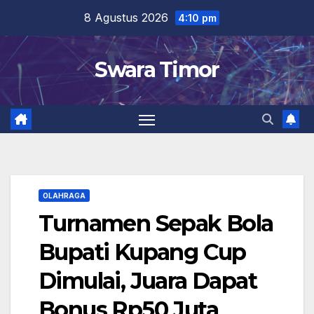
Skip
8 Agustus 2026
4:10 pm
to
content
Swara Timor
OLAHRAGA
Turnamen Sepak Bola
Bupati Kupang Cup
Dimulai, Juara Dapat
Bonus Rp50 Juta