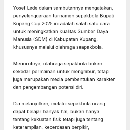
Yosef Lede dalam sambutannya mengatakan,
penyelenggaraan turnamen sepakbola Bupati
Kupang Cup 2025 ini adalah salah satu cara
untuk meningkatkan kualitas Sumber Daya
Manusia (SDM) di Kabupaten Kupang,
khususnya melalui olahraga seapakbola.
Menurutnya, olahraga sepakbola bukan
sekedar permainan untuk menghibur, tetapi
juga merupakan media pembentukan karakter
dan pengembangan potensi diri.
Dia melanjutkan, melalui sepakbola orang
dapat belajar banyak hal, bukan hanya
tentang kekuatan fisik tetapi juga tentang
keterampilan, kecerdasan berpikir,