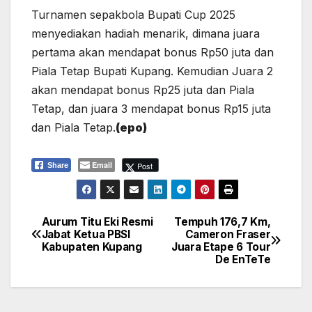
Turnamen sepakbola Bupati Cup 2025
menyediakan hadiah menarik, dimana juara
pertama akan mendapat bonus Rp50 juta dan
Piala Tetap Bupati Kupang. Kemudian Juara 2
akan mendapat bonus Rp25 juta dan Piala
Tetap, dan juara 3 mendapat bonus Rp15 juta
dan Piala Tetap.
(epo)
Email
Post
Share
Aurum Titu Eki Resmi
Tempuh 176,7 Km,
Navigasi
Jabat Ketua PBSI
Cameron Fraser
Kabupaten Kupang
Juara Etape 6 Tour
pos
De EnTeTe