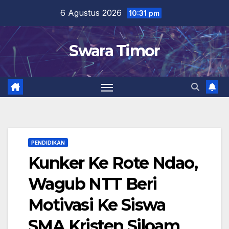
Skip
6 Agustus 2026
10:31 pm
to
content
Swara Timor
PENDIDIKAN
Kunker Ke Rote Ndao,
Wagub NTT Beri
Motivasi Ke Siswa
SMA Kristen Siloam