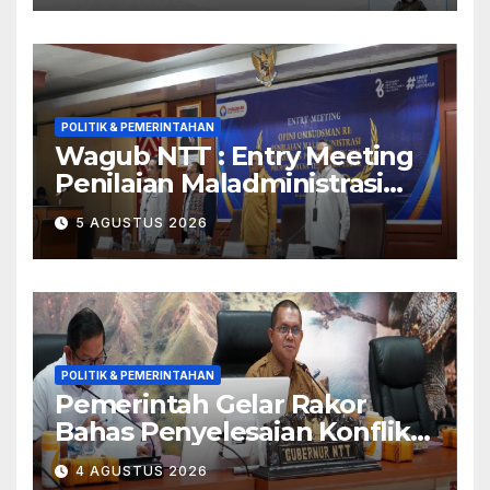
Inflasi
POLITIK & PEMERINTAHAN
Wagub NTT : Entry Meeting
Penilaian Maladministrasi
Penyelenggaraan Pelayanan
5 AGUSTUS 2026
Publik Tahun 2026 Jadi
Momentum Perbaikan
Kualitas Layanan
POLITIK & PEMERINTAHAN
Pemerintah Gelar Rakor
Bahas Penyelesaian Konflik
Adonara
4 AGUSTUS 2026