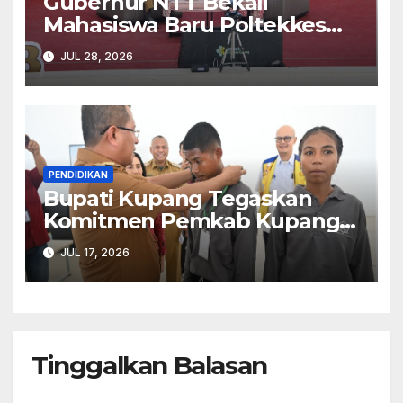
Gubernur NTT Bekali
Mahasiswa Baru Poltekkes
Kemenkes Semangat
JUL 28, 2026
Kemanusiaan dan
Pengabdian
PENDIDIKAN
Bupati Kupang Tegaskan
Komitmen Pemkab Kupang
Dukung Sekolah Rakyat
JUL 17, 2026
Tinggalkan Balasan