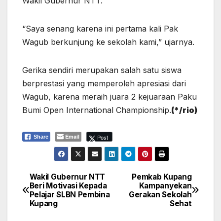
Wakil Gubernur NTT.
“Saya senang karena ini pertama kali Pak
Wagub berkunjung ke sekolah kami,” ujarnya.
Gerika sendiri merupakan salah satu siswa
berprestasi yang memperoleh apresiasi dari
Wagub, karena meraih juara 2 kejuaraan Paku
Bumi Open International Championship.
(*/rio)
Email
Post
Share
Wakil Gubernur NTT
Pemkab Kupang
Navigasi
Beri Motivasi Kepada
Kampanyekan
Pelajar SLBN Pembina
Gerakan Sekolah
pos
Kupang
Sehat