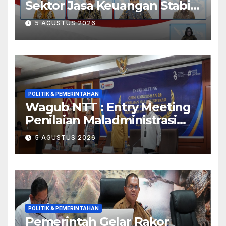
Sektor Jasa Keuangan Stabil
Di Tengah Ketidakpastian
5 AGUSTUS 2026
Geopolitik dan Tekanan
Inflasi
POLITIK & PEMERINTAHAN
Wagub NTT : Entry Meeting
Penilaian Maladministrasi
Penyelenggaraan Pelayanan
5 AGUSTUS 2026
Publik Tahun 2026 Jadi
Momentum Perbaikan
Kualitas Layanan
POLITIK & PEMERINTAHAN
Pemerintah Gelar Rakor