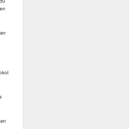
ndu
ten
kan
okol
i
lan
N