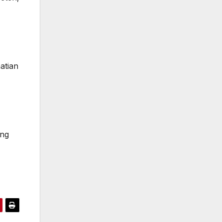
atian
ang