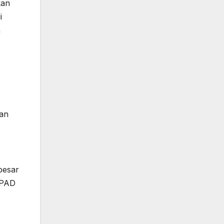
kan
i
n
ian
besar
 PAD