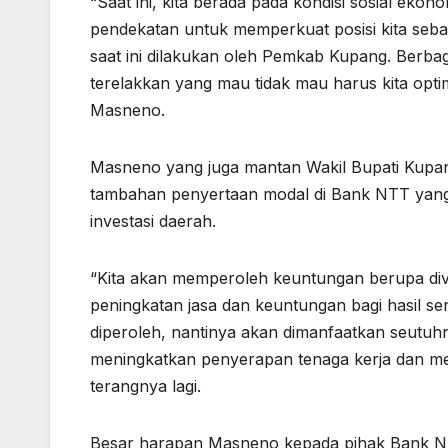
“Saat ini, kita berada pada kondisi sosial eko
pendekatan untuk memperkuat posisi kita sebag
saat ini dilakukan oleh Pemkab Kupang. Berba
terelakkan yang mau tidak mau harus kita optim
Masneno.
Masneno yang juga mantan Wakil Bupati Kupang
tambahan penyertaan modal di Bank NTT yang 
investasi daerah.
“Kita akan memperoleh keuntungan berupa divi
peningkatan jasa dan keuntungan bagi hasil 
diperoleh, nantinya akan dimanfaatkan seutuh
meningkatkan penyerapan tenaga kerja dan m
terangnya lagi.
Besar harapan Masneno kepada pihak Bank NTT 