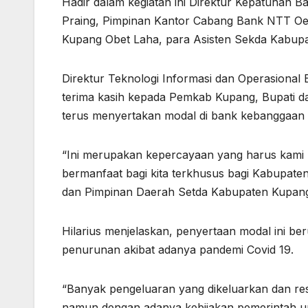
Hadir dalam kegiatan ini Direktur Kepatuhan 
Praing, Pimpinan Kantor Cabang Bank NTT Oel
Kupang Obet Laha, para Asisten Sekda Kabu
Direktur Teknologi Informasi dan Operasion
terima kasih kepada Pemkab Kupang, Bupati 
terus menyertakan modal di bank kebanggaan 
“Ini merupakan kepercayaan yang harus kami k
bermanfaat bagi kita terkhusus bagi Kabupaten 
dan Pimpinan Daerah Setda Kabupaten Kupang 
Hilarius menjelaskan, penyertaan modal ini be
penurunan akibat adanya pandemi Covid 19.
“Banyak pengeluaran yang dikeluarkan dan rest
namun dengan adanya kebijakan pemerintah un