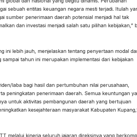
nomi global dan nasional yang begitu dinamis. Perubahan
ai sebuah entitas keuangan negara mesti terjadi. Itulah ya
gai sumber penerimaan daerah potensial menjadi hal tak
alkan dan investasi menjadi salah satu pilihan kebijakan,” 
 ini lebih jauh, menjelaskan tentang penyertaan modal da
sampai tahun ini merupakan implementasi dari kebijakan
den/laba bagi hasil dan pertumbuhan nilai perusahaan,
serta peningkatan penerimaan daerah. Semua keuntungan y
nya untuk aktivitas pembangunan daerah yang bertujuan
eningkatkan kesejahteraan masyarakat Kabupaten Kupang,
melalui kinerja seluruh jajaran direksinya yang berkomp