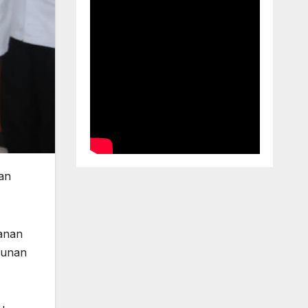
an
anan
gunan