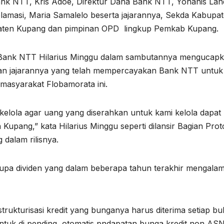
Bank NTT, Kris Adoe, Direktur Dana Bank NTT, Yohanis La
amasi, Maria Samalelo beserta jajarannya, Sekda Kabupa
paten Kupang dan pimpinan OPD lingkup Pemkab Kupang.
al Bank NTT Hilarius Minggu dalam sambutannya mengucap
dan jajarannya yang telah mempercayakan Bank NTT untuk
masyarakat Flobamorata ini.
elola agar uang yang diserahkan untuk kami kelola dapat
Kupang,” kata Hilarius Minggu seperti dilansir Bagian Prot
dalam rilisnya.
rupa dividen yang dalam beberapa tahun terakhir mengalam
rukturisasi kredit yang bunganya harus diterima setiap bu
tuk di pending, otomatis pndapatan bunga kredit non AS