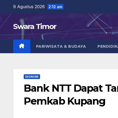
Skip
9 Agustus 2026
2:12 am
to
content
Swara Timor
PARIWISATA & BUDAYA
PENDIDI
EKONOMI
Bank NTT Dapat Ta
Pemkab Kupang