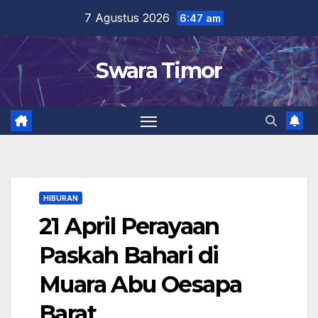
Skip
7 Agustus 2026
6:47 am
to
content
Swara Timor
HIBURAN
21 April Perayaan
Paskah Bahari di
Muara Abu Oesapa
Barat