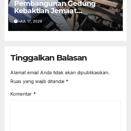
Pembangunan Gedung
Kebaktian Jemaat
Ebenhaezer Oelbiteno
JUL 17, 2026
Dimulai
Tinggalkan Balasan
Alamat email Anda tidak akan dipublikasikan.
Ruas yang wajib ditandai
*
Komentar
*