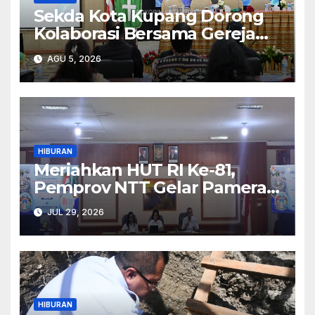
Sekda Kota Kupang Dorong
Kolaborasi Bersama Gereja
HKBP di Era AI
AGU 5, 2026
HIBURAN
Meriahkan HUT RI Ke-81,
Pemprov NTT Gelar Pameran
Pembangunan 11-20 Agustus
JUL 29, 2026
HIBURAN