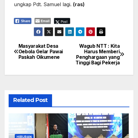
ungkap Pdt. Samuel lagi.
(ras)
Email
Post
Share
Masyarakat Desa
Wagub NTT : Kita
Navigasi
Oebola Gelar Pawai
Harus Memberi
Paskah Oikumene
Penghargaan yang
pos
Tinggi Bagi Pekerja
Related Post
HIBURAN