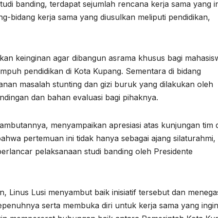
di banding, terdapat sejumlah rencana kerja sama yang i
ng-bidang kerja sama yang diusulkan meliputi pendidikan,
kan keinginan agar dibangun asrama khusus bagi mahasis
nempuh pendidikan di Kota Kupang. Sementara di bidang
anan masalah stunting dan gizi buruk yang dilakukan oleh
ndingan dan bahan evaluasi bagi pihaknya.
 sambutannya, menyampaikan apresiasi atas kunjungan tim d
hwa pertemuan ini tidak hanya sebagai ajang silaturahmi,
erlancar pelaksanaan studi banding oleh Presidente
, Linus Lusi menyambut baik inisiatif tersebut dan meneg
enuhnya serta membuka diri untuk kerja sama yang ingi