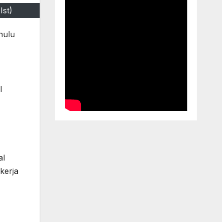
Ist)
hulu
l
al
kerja