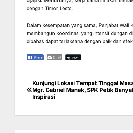
dijajaki. Menurutnya, kerja sama ini akan se
dengan Timor Leste.
Dalam kesempatan yang sama, Penjabat Wali K
membangun koordinasi yang intensif dengan din
dibahas dapat terlaksana dengan baik dan efekt
Email
Post
Share
Kunjungi Lokasi Tempat Tinggal Masa
Navigasi
Mgr. Gabriel Manek, SPK Petik Banya
pos
Inspirasi