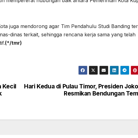
makin mempererat hubungan baik antara Pemerintah Kota Ku
ota juga mendorong agar Tim Pendahulu Studi Banding te
as-dinas terkait, sehingga rencana kerja sama yang telah
if.
(*/tmr)
 Kecil
Hari Kedua di Pulau Timor, Presiden Jok
k
Resmikan Bendungan Tem