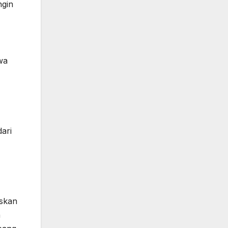
ngin
wa
ari
askan
n