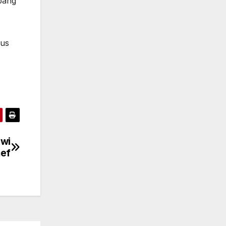
pang
rus
owi
ef