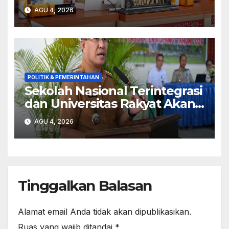
Adonara
AGU 4, 2026
POLITIK & PEMERINTAHAN
Sekolah Nasional Terintegrasi
dan Universitas Rakyat Akan
Dibangun di Kabupaten
AGU 4, 2026
Kupang
Tinggalkan Balasan
Alamat email Anda tidak akan dipublikasikan.
Ruas yang wajib ditandai
*