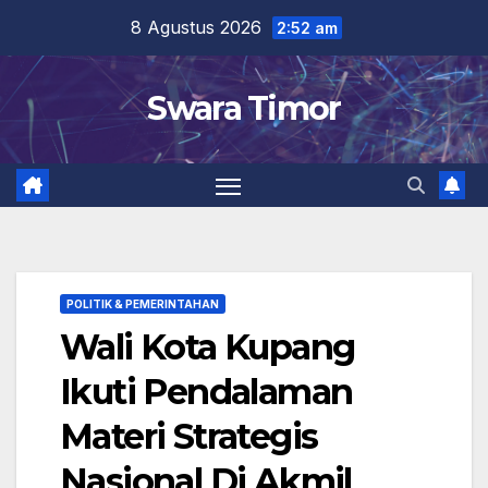
Skip
8 Agustus 2026
2:52 am
to
content
Swara Timor
POLITIK & PEMERINTAHAN
Wali Kota Kupang
Ikuti Pendalaman
Materi Strategis
Nasional Di Akmil