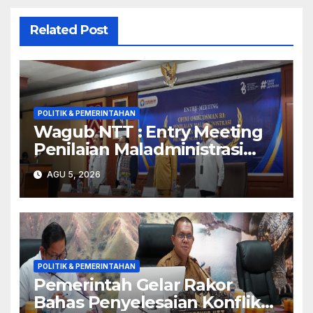
Related Post
POLITIK & PEMERINTAHAN
Wagub NTT : Entry Meeting
Penilaian Maladministrasi
Penyelenggaraan Pelayanan
AGU 5, 2026
Publik Tahun 2026 Jadi
Momentum Perbaikan
Kualitas Layanan
POLITIK & PEMERINTAHAN
Pemerintah Gelar Rakor
Bahas Penyelesaian Konflik