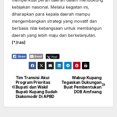
memperkuat peran daerah dalam mendukung
kebijakan nasional. Melalui kegiatan ini,
diharapkan para kepala daerah mampu
mengembangkan strategi yang inovatif dan
berbasis nilai kebangsaan untuk membangun
daerah yang lebih maju dan berkelanjutan.
(*/ras)
Email
Post
Share
Tim Transisi Akui
Wabup Kupang
Navigasi
Program Prioritas
Tegaskan Dukungan
Bupati dan Wakil
Buat Pembentukan
pos
Bupati Kupang Sudah
DOB Amfoang
Diakomodir Di APBD