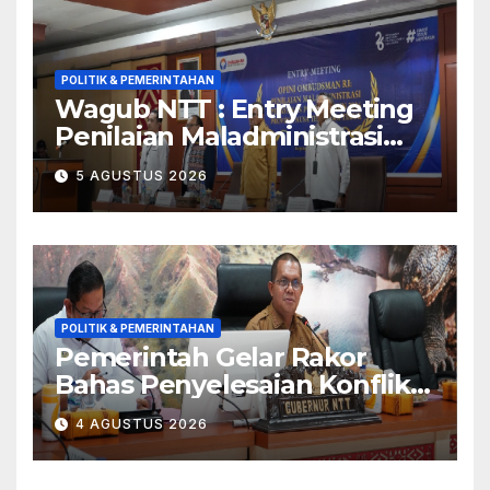
POLITIK & PEMERINTAHAN
Wagub NTT : Entry Meeting
Penilaian Maladministrasi
Penyelenggaraan Pelayanan
5 AGUSTUS 2026
Publik Tahun 2026 Jadi
Momentum Perbaikan
Kualitas Layanan
POLITIK & PEMERINTAHAN
Pemerintah Gelar Rakor
Bahas Penyelesaian Konflik
Adonara
4 AGUSTUS 2026