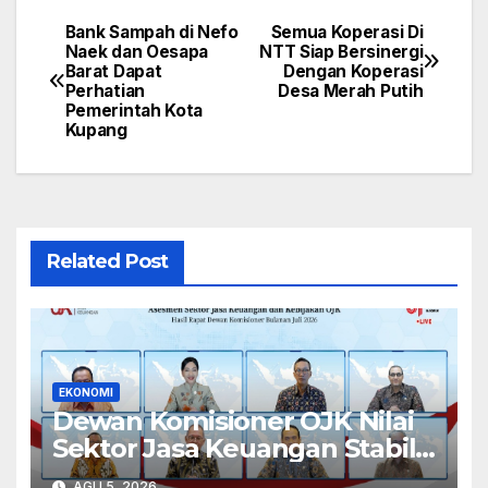
Bank Sampah di Nefo
Semua Koperasi Di
Navigasi
Naek dan Oesapa
NTT Siap Bersinergi
Barat Dapat
Dengan Koperasi
pos
Perhatian
Desa Merah Putih
Pemerintah Kota
Kupang
Related Post
EKONOMI
Dewan Komisioner OJK Nilai
Sektor Jasa Keuangan Stabil
Di Tengah Ketidakpastian
AGU 5, 2026