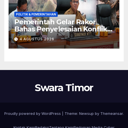
POLITIK & PEMERINTAHAN
Pemerintah Gelar Rakor
Bahas Penyelesaian Konflik
Adonara
4 AGUSTUS 2026
Swara Timor
Proudly powered by WordPress
|
Theme:
Newsup
by
Themeansar
.
Kontak Kami
Redaksi
Tentang Kami
Pedoman Media Cyber