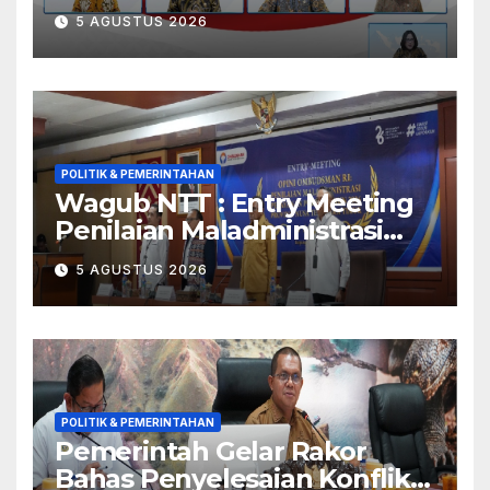
Di Tengah Ketidakpastian
5 AGUSTUS 2026
Geopolitik dan Tekanan
Inflasi
POLITIK & PEMERINTAHAN
Wagub NTT : Entry Meeting
Penilaian Maladministrasi
Penyelenggaraan Pelayanan
5 AGUSTUS 2026
Publik Tahun 2026 Jadi
Momentum Perbaikan
Kualitas Layanan
POLITIK & PEMERINTAHAN
Pemerintah Gelar Rakor
Bahas Penyelesaian Konflik