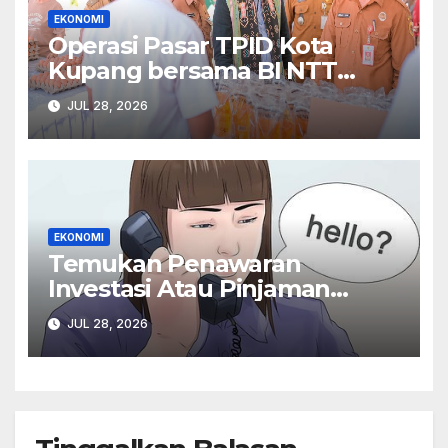
EKONOMI
Operasi Pasar TPID Kota
Kupang bersama BI NTT
Perkuat Komitmen Stabilisasi
JUL 28, 2026
Harga
EKONOMI
Temukan Penawaran
Investasi Atau Pinjaman
Online Ilegal Kontak OJK Di
JUL 28, 2026
157