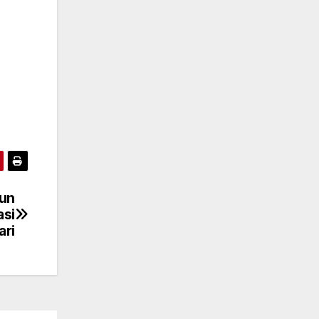
hun
asi
ari