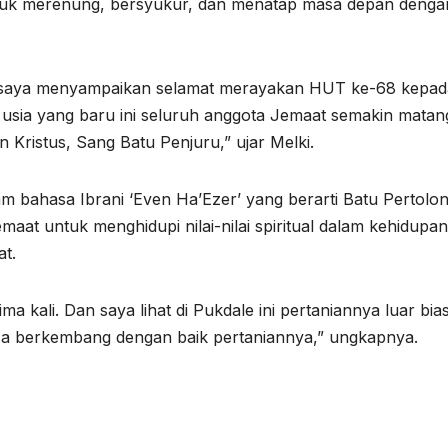
tuk merenung, bersyukur, dan menatap masa depan denga
 saya menyampaikan selamat merayakan HUT ke-68 kepad
sia yang baru ini seluruh anggota Jemaat semakin matan
Kristus, Sang Batu Penjuru,” ujar Melki.
m bahasa Ibrani ‘Even Ha’Ezer’ yang berarti Batu Pertolo
aat untuk menghidupi nilai-nilai spiritual dalam kehidupan
at.
ima kali. Dan saya lihat di Pukdale ini pertaniannya luar bia
 bisa berkembang dengan baik pertaniannya,” ungkapnya.