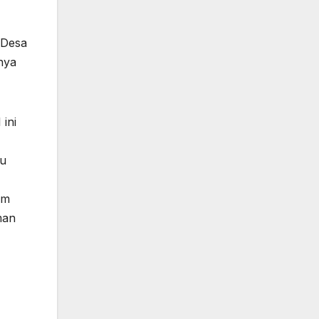
 Desa
nya
ini
bu
am
man