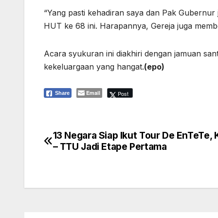
“Yang pasti kehadiran saya dan Pak Gubernur j
HUT ke 68 ini. Harapannya, Gereja juga membe
Acara syukuran ini diakhiri dengan jamuan s
kekeluargaan yang hangat.
(epo)
Email
Post
Share
13 Negara Siap Ikut Tour De EnTeTe,
Navigasi
– TTU Jadi Etape Pertama
pos