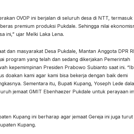
erakan OVOP ini berjalan di seluruh desa di NTT, termasuk
i beras premium produksi Pukdale. Sehingga nilai ekonomis
sa ini,” ujar Melki Laka Lena.
aat dan masyarakat Desa Pukdale, Mantan Anggota DPR RI 
ai program yang telah dan sedang dikerjakan Pemerintah
wah kepemimpinan Presiden Prabowo Subianto saat ini. “I
rus doakan kami agar kami bisa bekerja dengan baik demi
gkasnya. Sementara itu, Bupati Kupang, Yoseph Lede dal
luruh jemaat GMIT Ebenhaezer Pukdale untuk perayaan i
en Kupang ini berharap agar jemaat Gereja ini juga turut
bupaten Kupang.