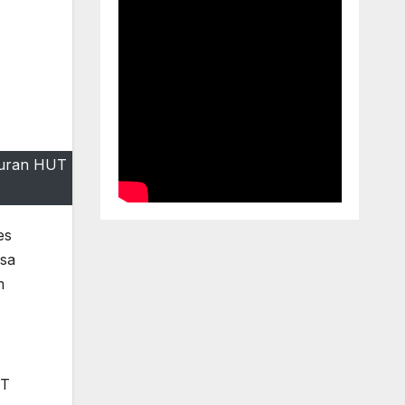
kuran HUT
es
esa
m
IT