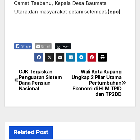
Camat Taebenu, Kepala Desa Baumata
Utara,dan masyarakat petani setempat
.(epo)
Email
Post
Share
OJK Tegaskan
Wali Kota Kupang
Navigasi
Penguatan Sistem
Ungkap 2 Pilar Utama
Dana Pensiun
Pertumbuhan
pos
Nasional
Ekonomi di HLM TPID
dan TP2DD
Related Post