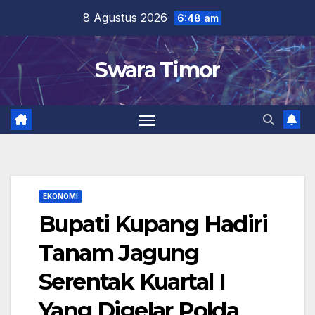
Skip
8 Agustus 2026
6:48 am
to
content
Swara Timor
EKONOMI
Bupati Kupang Hadiri
Tanam Jagung
Serentak Kuartal I
Yang Digelar Polda