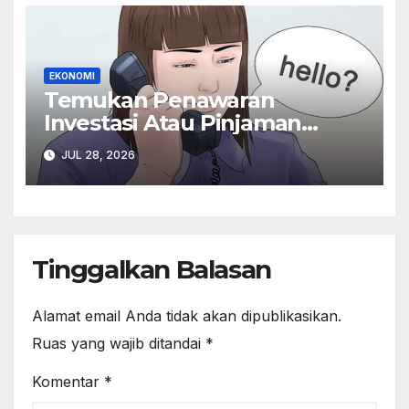
EKONOMI
Temukan Penawaran
Investasi Atau Pinjaman
Online Ilegal Kontak OJK Di
JUL 28, 2026
157
Tinggalkan Balasan
Alamat email Anda tidak akan dipublikasikan.
Ruas yang wajib ditandai
*
Komentar
*