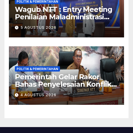
POLITIK & PEMERINTAHAN
Wagub NTT : Entry Meeting
Penilaian Maladministrasi
Penyelenggaraan Pelayanan
5 AGUSTUS 2026
Publik Tahun 2026 Jadi
Momentum Perbaikan
Kualitas Layanan
POLITIK & PEMERINTAHAN
Pemerintah Gelar Rakor
Bahas Penyelesaian Konflik
Adonara
4 AGUSTUS 2026