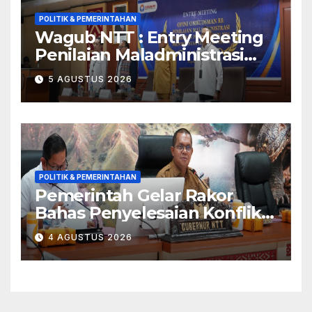
POLITIK & PEMERINTAHAN
Wagub NTT : Entry Meeting
Penilaian Maladministrasi
Penyelenggaraan Pelayanan
5 AGUSTUS 2026
Publik Tahun 2026 Jadi
Momentum Perbaikan
Kualitas Layanan
POLITIK & PEMERINTAHAN
Pemerintah Gelar Rakor
Bahas Penyelesaian Konflik
Adonara
4 AGUSTUS 2026