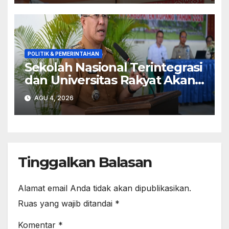
POLITIK & PEMERINTAHAN
Sekolah Nasional Terintegrasi
dan Universitas Rakyat Akan
Dibangun di Kabupaten
AGU 4, 2026
Kupang
Tinggalkan Balasan
Alamat email Anda tidak akan dipublikasikan.
Ruas yang wajib ditandai
*
Komentar
*