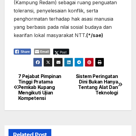
(Kampung Redam) sebagai ruang penguatan
toleransi, penyelesaian konflik, serta
penghormatan terhadap hak asasi manusia
yang berbasis pada nilai sosial budaya dan
kearifan lokal masyarakat NTT.
(*/sae)
Email
Post
Share
7 Pejabat Pimpinan
Sistem Peringatan
Navigasi
Tinggi Pratama
Dini Bukan Hanya
Pemkab Kupang
Tentang Alat Dan
pos
Mengikuti Ujian
Teknologi
Kompetensi
Related Post