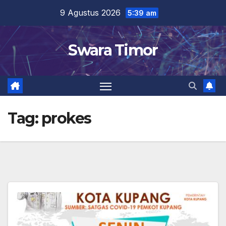
Skip
9 Agustus 2026
5:39 am
to
content
Swara Timor
Tag:
prokes