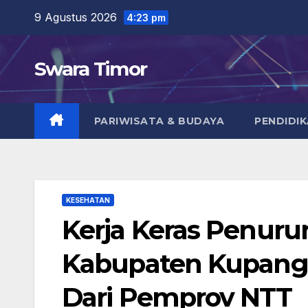
Skip
9 Agustus 2026
4:23 pm
to
content
Swara Timor
PARIWISATA & BUDAYA
PENDIDI
KESEHATAN
Kerja Keras Penuru
Kabupaten Kupang
Dari Pemprov NTT