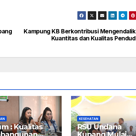
pang
Kampung KB Berkontribusi Mengendali
Kuantitas dan Kualitas Pendu
TAN
KESEHATAN
m : Kualitas
RSU Undana
bangunan
Kupang Mulai