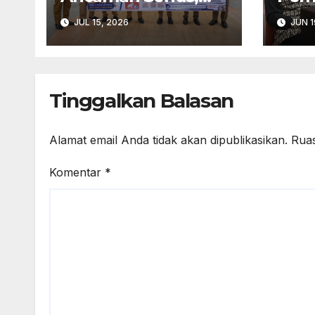
Pemkab Kupang
Man
JUL 15, 2026
JUN 1
Gelar Rakor
Han
Diwu
Kes
Masy
Tinggalkan Balasan
Alamat email Anda tidak akan dipublikasikan.
Ruas
Komentar
*