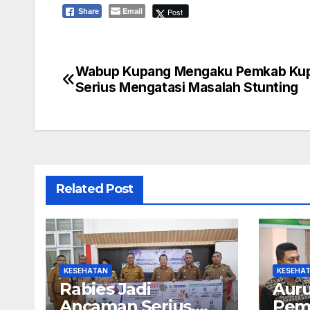
Email
Post
Share
Wabup Kupang Mengaku Pemkab Ku
Navigasi
Serius Mengatasi Masalah Stunting
pos
Related Post
KESEHATAN
KESEHA
Rabies Jadi
Auru
Ancaman Serius,
Pem