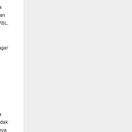
a
kan
VBL.
agar
a
idak
nya