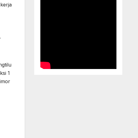
 kerja
r
gtilu
ksi 1
Timor