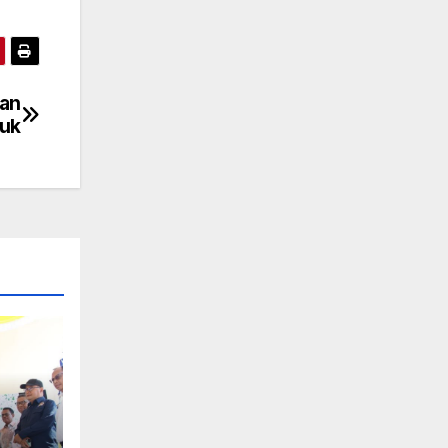
kan
duk