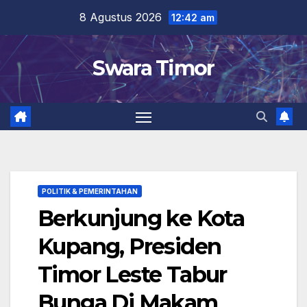
Skip
8 Agustus 2026
12:42 am
to
content
Swara Timor
POLITIK & PEMERINTAHAN
Berkunjung ke Kota
Kupang, Presiden
Timor Leste Tabur
Bunga Di Makam