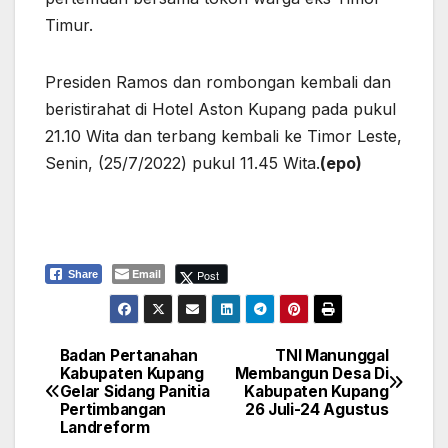
Timur.
Presiden Ramos dan rombongan kembali dan
beristirahat di Hotel Aston Kupang pada pukul
21.10 Wita dan terbang kembali ke Timor Leste,
Senin, (25/7/2022) pukul 11.45 Wita.
(epo)
Email
Post
Share
Badan Pertanahan
TNI Manunggal
Navigasi
Kabupaten Kupang
Membangun Desa Di
Gelar Sidang Panitia
Kabupaten Kupang
pos
Pertimbangan
26 Juli-24 Agustus
Landreform