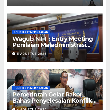
Geopolitik dan Tekanan
Inflasi
POLITIK & PEMERINTAHAN
Wagub NTT : Entry Meeting
Penilaian Maladministrasi
Penyelenggaraan Pelayanan
5 AGUSTUS 2026
Publik Tahun 2026 Jadi
Momentum Perbaikan
Kualitas Layanan
POLITIK & PEMERINTAHAN
Pemerintah Gelar Rakor
Bahas Penyelesaian Konflik
Adonara
4 AGUSTUS 2026