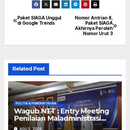
Paket SIAGA Unggul
Nomor Antrian 8,
Navigasi
di Google Trends
Paket SIAGA
Akhirnya Peroleh
pos
Nomor Urut 3
Related Post
POLITIK & PEMERINTAHAN
Wagub NTT : Entry Meeting
Penilaian Maladministrasi
Penyelenggaraan Pelayanan
AGU 5, 2026