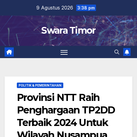
Skip
9 Agustus 2026
3:38 pm
to
content
Swara Timor
POLITIK & PEMERINTAHAN
Provinsi NTT Raih
Penghargaan TP2DD
Terbaik 2024 Untuk
Wilayah Nusampua