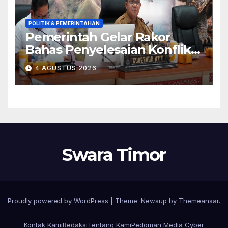
POLITIK & PEMERINTAHAN
Pemerintah Gelar Rakor
Bahas Penyelesaian Konflik
Adonara
4 AGUSTUS 2026
Swara Timor
Proudly powered by WordPress
|
Theme:
Newsup
by
Themeansar
.
Kontak Kami
Redaksi
Tentang Kami
Pedoman Media Cyber