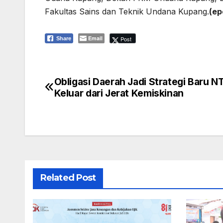
Fakultas Sains dan Teknik Undana Kupang.
(ep
Email
Post
Share
Obligasi Daerah Jadi Strategi Baru N
Navigasi
Keluar dari Jerat Kemiskinan
pos
Related Post