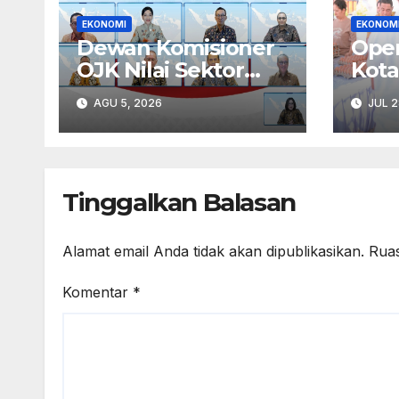
EKONOMI
EKONOM
Dewan Komisioner
Oper
OJK Nilai Sektor
Kot
Jasa Keuangan
bers
AGU 5, 2026
JUL 2
Stabil Di Tengah
Per
Ketidakpastian
Stab
Geopolitik dan
Tekanan Inflasi
Tinggalkan Balasan
Alamat email Anda tidak akan dipublikasikan.
Ruas
Komentar
*