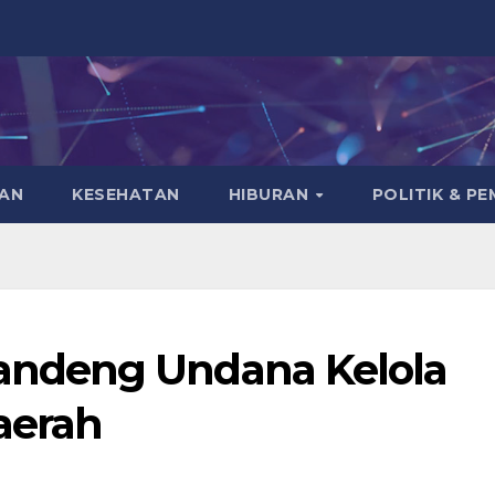
KAN
KESEHATAN
HIBURAN
POLITIK & P
ndeng Undana Kelola
aerah