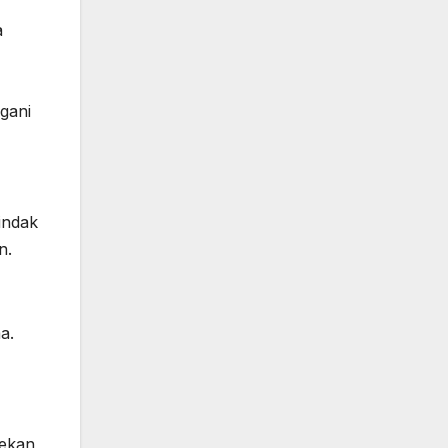
a
gani
,
indak
n.
a.
Dekan