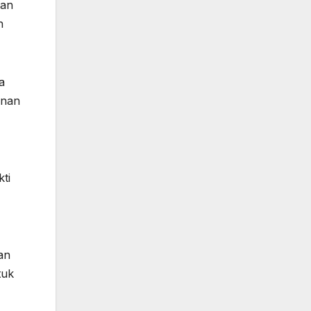
tan
n
a
anan
ti
an
tuk